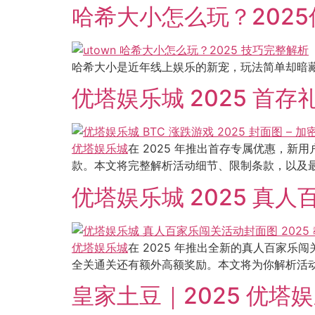
哈希大小怎么玩？202
哈希大小是近年线上娱乐的新宠，玩法简单却暗藏
优塔娱乐城 2025 首存
优塔娱乐城
在 2025 年推出首存专属优惠，新用
款。本文将完整解析活动细节、限制条款，以及
优塔娱乐城 2025 真
优塔娱乐城
在 2025 年推出全新的真人百家
全关通关还有额外高额奖励。本文将为你解析活
皇家土豆｜2025 优