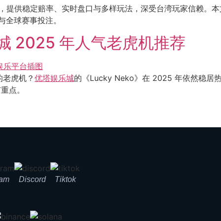
统之一，提供稳定赔率、实时盘口与多样玩法，深受台湾玩家信赖。本
参与全球赛事投注。
乐城 2025 年人气老虎机推荐
的老虎机？
优塔娱乐城
的《Lucky Neko》在 2025 年依
有重点。
ram
Discord
Tiktok