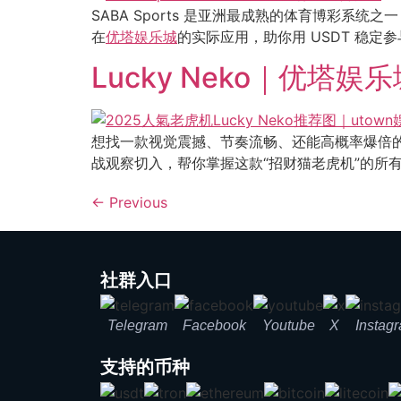
SABA Sports 是亚洲最成熟的体育博彩系
在
优塔娱乐城
的实际应用，助你用 USDT 稳定
Lucky Neko｜优塔娱
想找一款视觉震撼、节奏流畅、还能高概率爆倍
战观察切入，帮你掌握这款“招财猫老虎机”的所
←
Previous
社群入口
Telegram
Facebook
Youtube
X
Instag
支持的币种