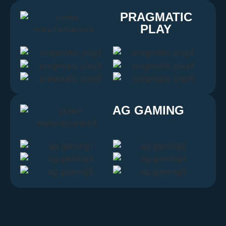
PRAGMATIC
PLAY
AG GAMING