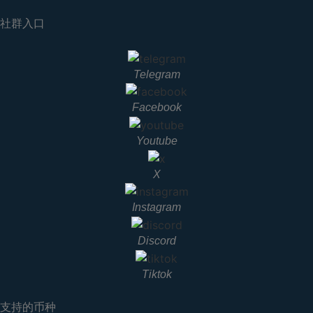
社群入口
Telegram
Facebook
Youtube
X
Instagram
Discord
Tiktok
支持的币种