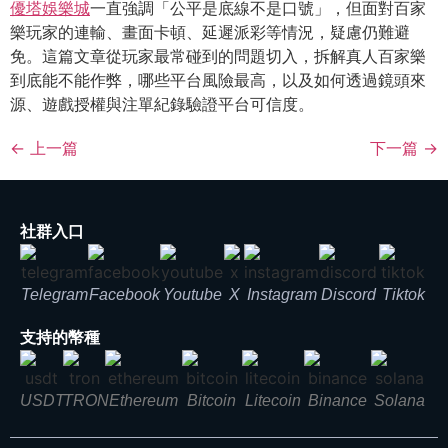
優塔娛樂城
一直強調「公平是底線不是口號」，但面對百家
樂玩家的連輸、畫面卡頓、延遲派彩等情況，疑慮仍難避
免。這篇文章從玩家最常碰到的問題切入，拆解真人百家樂
到底能不能作弊，哪些平台風險最高，以及如何透過鏡頭來
源、遊戲授權與注單紀錄驗證平台可信度。
←
上一篇
下一篇
→
社群入口
Telegram
Facebook
Youtube
X
Instagram
Discord
Tiktok
支持的幣種
USDT
TRON
Ethereum
Bitcoin
Litecoin
Binance
Solana